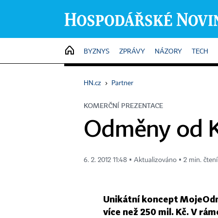
HOME
BYZNYS
ZPRÁVY
NÁZORY
TECH
HN.cz
›
Partner
KOMERČNÍ PREZENTACE
Odměny od KB
6. 2. 2012 11:48 ▪ Aktualizováno ▪ 2 min. čtení
Unikátní koncept MojeOdm
více než 250 mil. Kč. V rá