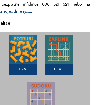
 bezplatné infolince 800 521 521 nebo na
.mojeodmeny.cz
.
dakce
HRÁT
HRÁT