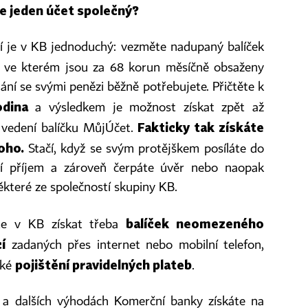
ze jeden účet společný?
í je v KB jednoduchý: vezměte nadupaný balíček
, ve kterém jsou za 68 korun měsíčně obsaženy
ání se svými penězi běžně potřebujete. Přičtěte k
dina
a výsledkem je možnost získat zpět až
Fakticky tak získáte
 vedení balíčku MůjÚčet.
oho.
Stačí, když se svým protějškem posíláte do
í příjem a zároveň čerpáte úvěr nebo naopak
ěkteré ze společností skupiny KB.
balíček neomezeného
te v KB získat třeba
í
zadaných přes internet nebo mobilní telefon,
pojištění pravidelných plateb
cké
.
 a dalších výhodách Komerční banky získáte na