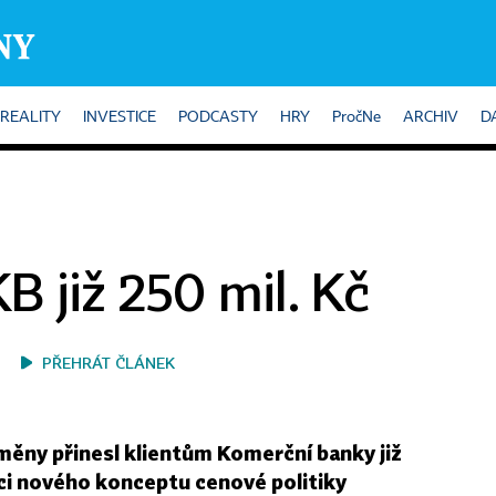
REALITY
INVESTICE
PODCASTY
HRY
PročNe
ARCHIV
D
 již 250 mil. Kč
PŘEHRÁT ČLÁNEK
ěny přinesl klientům Komerční banky již
mci nového konceptu cenové politiky