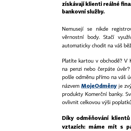
získávají klienti reálné fi
bankovní služby.
Nemusejí se nikde registrov
věrnostní body
Stačí využí
.
automaticky chodit na váš běž
Platíte kartou v obchodě? V 
na penzi nebo čerpáte úvěr?
pošle odměnu přímo na váš úč
MojeOdměny
názvem
je zvý
produkty Komerční banky. S
ovlivnit celkovou výši poplatků
Díky odměňování klientů
vztazích: máme mít s pa