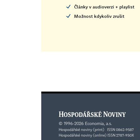
Články v audioverzi + playlist
Možnost kdykoliv zrušit
©
1996-2026
Economia, a.s.
Hospodářské noviny (print) ISSN 0862-9587
Hospodářské noviny (online) ISSN 2787-950X