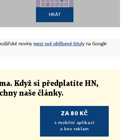
HRÁT
mezi své oblíbené tituly
spodářské noviny
na Google
ma. Když si předplatíte HN,
echny naše články
.
ZA 80 KČ
s mobilní aplikací
a bez reklam