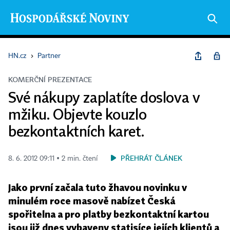
HN.cz
›
Partner
KOMERČNÍ PREZENTACE
Své nákupy zaplatíte doslova v
mžiku. Objevte kouzlo
bezkontaktních karet.
PŘEHRÁT ČLÁNEK
8. 6. 2012 09:11 ▪ 2 min. čtení
Jako první začala tuto žhavou novinku v
minulém roce masově nabízet Česká
spořitelna a pro platby bezkontaktní kartou
jsou již dnes vybaveny statisíce jejích klientů a