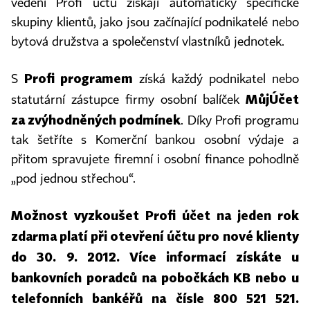
vedení Profi účtu získají automaticky specifické
skupiny klientů, jako jsou začínající podnikatelé nebo
bytová družstva a společenství vlastníků jednotek.
Profi programem
S
získá každý podnikatel nebo
MůjÚčet
statutární zástupce firmy osobní balíček
za zvýhodněných podmínek
. Díky Profi programu
tak šetříte s Komerční bankou osobní výdaje a
přitom spravujete firemní i osobní finance pohodlně
„pod jednou střechou“.
Možnost vyzkoušet Profi účet na jeden rok
zdarma platí při otevření účtu pro nové klienty
do 30. 9. 2012. Více informací získáte u
bankovních poradců na pobočkách KB nebo u
telefonních bankéřů na čísle 800 521 521.