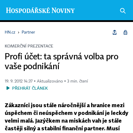
HN.cz
›
Partner
KOMERČNÍ PREZENTACE
Profi účet: ta správná volba pro
vaše podnikání
19. 9. 2012 14:37 ▪ Aktualizováno ▪ 3 min. čtení
PŘEHRÁT ČLÁNEK
Zákazníci jsou stále náročnější a hranice mezi
úspěchem či neúspěchem v podnikání je leckdy
velmi malá. Jazýčkem na miskách vah je stále
častěji silný a stabilní finanční partner. Musí