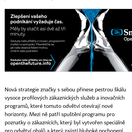
Nová strategie značky s sebou přinese pestrou škálu
vysoce profilových zákaznických služeb a inovačních
programů, které tomuto odvětví otevírají nové
horizonty. Mezi ně patří spuštění programu pro
poznatky o zákaznících, který byl vytvořen speciálně
pro odvětví obalů a který zajistí hluboké pochopení