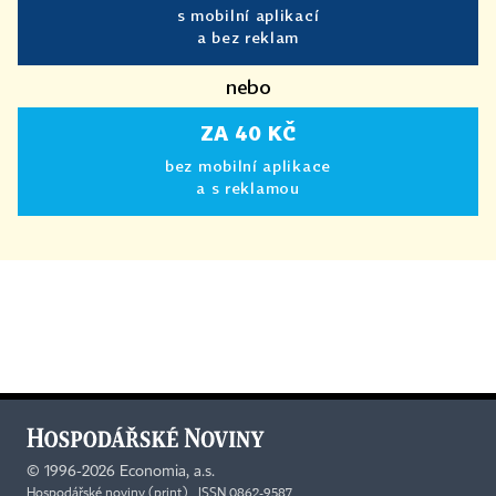
s mobilní aplikací
a bez reklam
nebo
ZA 40 KČ
bez mobilní aplikace
a s reklamou
©
1996-2026
Economia, a.s.
Hospodářské noviny (print) ISSN 0862-9587