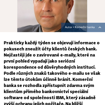
Autor ▪
Komerční banka
Prakticky každý týden se objevují informace o
pokusech zneužít účty klientů českých bank.
Nejčastěji jde o zavirované e-maily, které na
první pohled vypadají jako seriózní
korespondence od důvěryhodných institucí.
Podle různých znaků takového e-mailu se však
lze těmto útokům účinně bránit. Komerční
banka se rozhodla zpřístupnit zdarma svým
klientům přímého bankovnictví speciální
software od společnosti IBM, který zásadně
zvýší ochranu jejich počítače. Na bližší