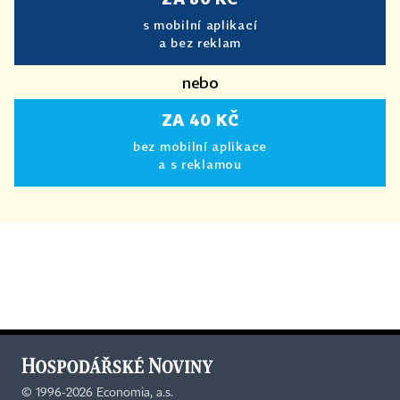
s mobilní aplikací
a bez reklam
nebo
ZA 40 KČ
bez mobilní aplikace
a s reklamou
©
1996-2026
Economia, a.s.