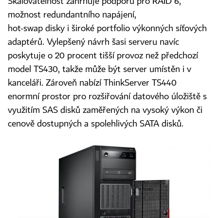
Škálovatelnost zahrnuje podporu pro RAID 6,
možnost redundantního napájení,
hot-swap disky i široké portfolio výkonných síťových
adaptérů. Vylepšený návrh šasi serveru navíc
poskytuje o 20 procent tišší provoz než předchozí
model TS430, takže může být server umístěn i v
kanceláři. Zároveň nabízí ThinkServer TS440
enormní prostor pro rozšiřování datového úložiště s
využitím SAS disků zaměřených na vysoký výkon či
cenově dostupných a spolehlivých SATA disků.