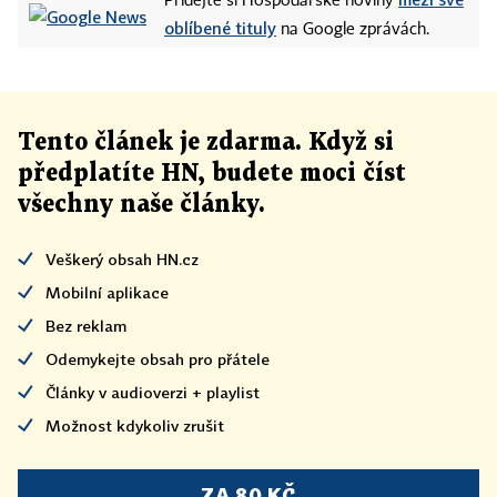
Přidejte si Hospodářské noviny
oblíbené tituly
na Google zprávách.
Tento článek
je
zdarma. Když si
předplatíte HN, budete moci číst
všechny naše články
.
Veškerý obsah HN.cz
Mobilní aplikace
Bez reklam
Odemykejte obsah pro přátele
Články v audioverzi + playlist
Možnost kdykoliv zrušit
ZA 80 KČ