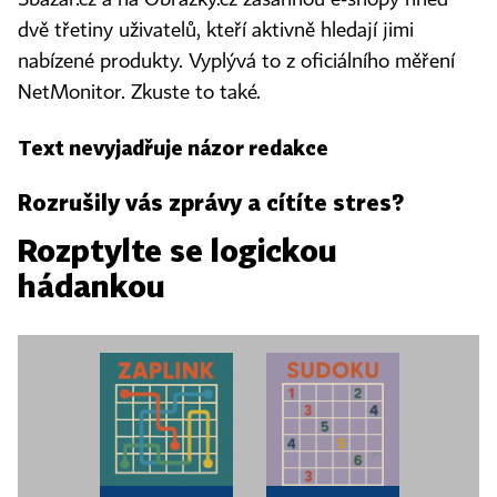
Sbazar.cz a na Obrázky.cz zasáhnou e-shopy hned
dvě třetiny uživatelů, kteří aktivně hledají jimi
nabízené produkty. Vyplývá to z oficiálního měření
NetMonitor. Zkuste to také.
Text nevyjadřuje názor redakce
Rozrušily vás zprávy a cítíte stres?
Rozptylte se logickou
hádankou