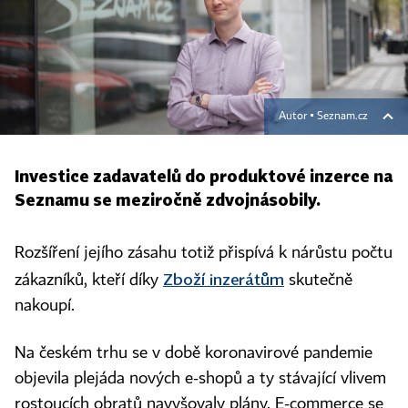
Autor ▪
Seznam.cz
Investice zadavatelů do produktové inzerce na
Seznamu se meziročně zdvojnásobily.
Rozšíření jejího zásahu totiž přispívá k nárůstu počtu
Zboží inzerátům
zákazníků, kteří díky
skutečně
nakoupí.
Na českém trhu se v době koronavirové pandemie
objevila plejáda nových e-shopů a ty stávající vlivem
rostoucích obratů navyšovaly plány. E-commerce se