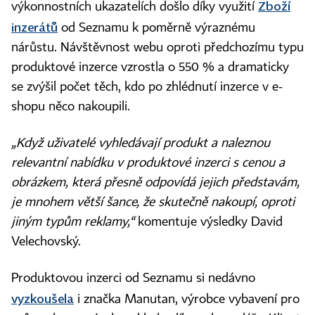
Zboží
výkonnostních ukazatelích došlo díky využití
inzerátů
od Seznamu k poměrně výraznému
nárůstu. Návštěvnost webu oproti předchozímu typu
produktové inzerce vzrostla o 550 % a dramaticky
se zvýšil počet těch, kdo po zhlédnutí inzerce v e-
shopu něco nakoupili.
„Když uživatelé vyhledávají produkt a naleznou
relevantní nabídku v produktové inzerci s cenou a
obrázkem, která přesně odpovídá jejich představám,
je mnohem větší šance, že skutečně nakoupí, oproti
jiným typům reklamy,“
komentuje výsledky David
Velechovský.
Produktovou inzerci od Seznamu si nedávno
vyzkoušela
i značka Manutan, výrobce vybavení pro