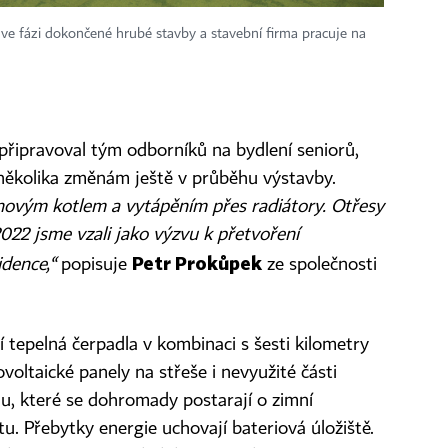
ve fázi dokončené hrubé stavby a stavební firma pracuje na
připravoval tým odborníků na bydlení seniorů,
k několika změnám ještě v průběhu výstavby.
ynovým kotlem a vytápěním přes radiátory. Otřesy
022 jsme vzali jako výzvu k přetvoření
Petr Prokůpek
idence,“
popisuje
ze společnosti
tí tepelná čerpadla v kombinaci s šesti kilometry
ovoltaické panely na střeše i nevyužité části
, které se dohromady postarají o zimní
ktu. Přebytky energie uchovají bateriová úložiště.