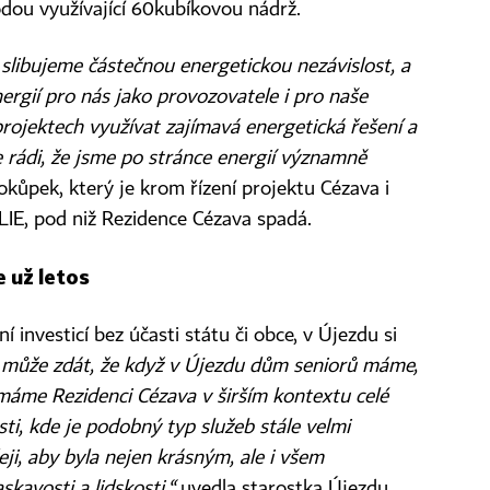
odou využívající 60kubíkovou nádrž.
 slibujeme částečnou energetickou nezávislost, a
ergií pro nás jako provozovatele i pro naše
 projektech využívat zajímavá energetická řešení a
e rádi, že jsme po stránce energií významně
kůpek, který je krom řízení projektu Cézava i
LIE, pod niž Rezidence Cézava spadá.
 už letos
ní investicí bez účasti státu či obce, v Újezdu si
může zdát, že když v Újezdu dům seniorů máme,
máme Rezidenci Cézava v širším kontextu celé
ti, kde je podobný typ služeb stále velmi
ji, aby byla nejen krásným, ale i všem
avosti a lidskosti,“
uvedla starostka Újezdu