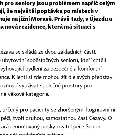
h pro seniory jsou problémem napříč celým
jí, že největší poptávka po místech v
je na jižní Moravě. Právě tady, v Újezdu u
 nová rezidence, která má situaci s
zava se skládá ze dvou základních částí.
o ubytování soběstačných seniorů, kteří chtějí
evyhovující bydlení za bezpečné a komfortní
ence. Klienti si zde mohou žít dle svých představ
ožností využívat společné prostory pro
jné věkové kategorie.
určený pro pacienty se zhoršenými kognitivními
 péči, tvoří druhou, samostatnou část Cézavy. O
ostará renomovaný poskytovatel péče Senior