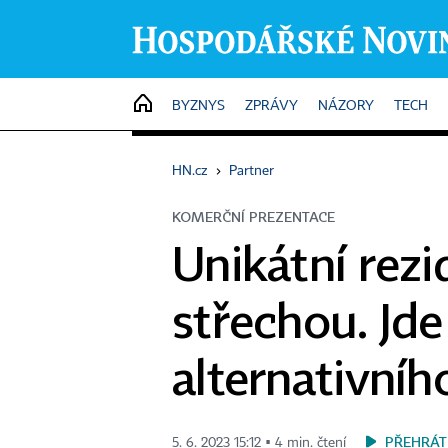
HOME
BYZNYS
ZPRÁVY
NÁZORY
TECH
HN.cz
›
Partner
KOMERČNÍ PREZENTACE
Unikátní rezi
střechou. Jde
alternativníh
PŘEHRÁT
5. 6. 2023 15:12 ▪ 4 min. čtení