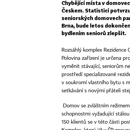
Chybějící místa v domovec
Českem. Statistici potvrzu
seniorských domovech panu
Brna, bude letos dokončena
bydlením seniorů zlepšit.
Rozsáhlý komplex Rezidence Cé
Polovina zařízení je určena pr
vyměnit stávající, seniorům n
prostředí specializované rezid
v soukromí vlastního bytu s m
setkávání s novými přáteli ste
Domov se zvláštním režimem, 
schopnostmi vyžadující stálou
150 klientů se v této části p