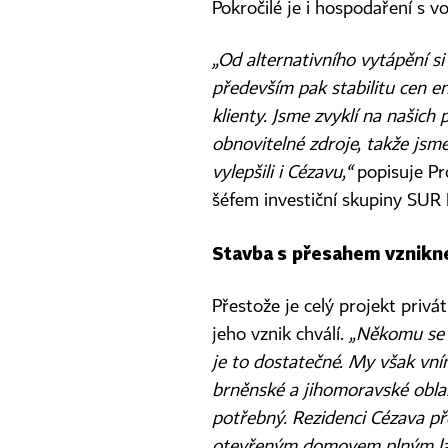
Pokročilé je i hospodaření s v
„Od alternativního vytápění si
především pak stabilitu cen en
klienty. Jsme zvyklí na našich
obnovitelné zdroje, takže jsm
vylepšili i Cézavu,“
popisuje Pro
šéfem investiční skupiny SUR 
Stavba s přesahem vznikne
Přestože je celý projekt privát
jeho vznik chválí.
„Někomu se 
je to dostatečné. My však vní
brněnské a jihomoravské oblas
potřebný. Rezidenci Cézava pře
otevřeným domovem plným lask