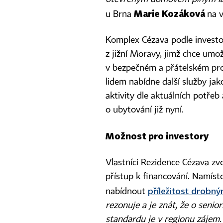
Marie Kozáková
u Brna
na v
Komplex Cézava podle investorů 
z jižní Moravy, jimž chce umož
v bezpečném a přátelském pr
lidem nabídne další služby jak
aktivity dle aktuálních potřeb
o ubytování již nyní.
Možnost pro investory
Vlastníci Rezidence Cézava zvol
přístup k financování. Namíst
příležitost drobn
nabídnout
rezonuje a je znát, že o senio
standardu je v regionu zájem.