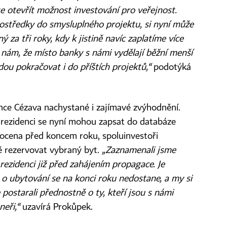
se otevřít možnost investování pro veřejnost.
ostředky do smysluplného projektu, si nyní může
ý za tři roky, kdy k jistině navíc zaplatíme více
e nám, že místo banky s námi vydělají běžní menší
dou pokračovat i do příštích projektů,“
podotýká
nce Cézava nachystané i zajímavé zvýhodnění.
 rezidenci se nyní mohou zapsat do databáze
ocena před koncem roku, spoluinvestoři
 rezervovat vybraný byt.
„
Zaznamenali jsme
rezidenci již před zahájením propagace. Je
o ubytování se na konci roku nedostane, a my si
 postarali přednostně o ty, kteří jsou s námi
neři,“
uzavírá Prokůpek.