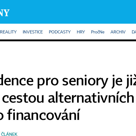
REALITY
INVESTICE
PODCASTY
HRY
PročNe
ARCHIV
D
dence pro seniory je j
 cestou alternativních 
o financování
 ČLÁNEK