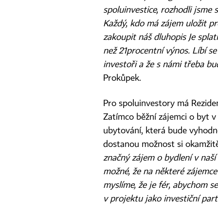
spoluinvestice, rozhodli jsme 
Každý, kdo má zájem uložit pr
zakoupit náš dluhopis Je splatn
než 21procentní výnos. Líbí s
investoři a že s námi třeba bu
Prokůpek.
Pro spoluinvestory má Rezide
Zatímco běžní zájemci o byt v
ubytování, která bude vyhodn
dostanou možnost si okamžitě
značný zájem o bydlení v naší 
možné, že na některé zájemce 
myslíme, že je fér, abychom se
v projektu jako investiční part