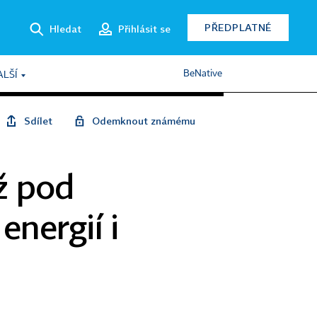
PŘEDPLATNÉ
Hledat
Přihlásit se
BeNative
ALŠÍ
Sdílet
Odemknout známému
iž pod
energií i