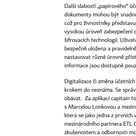
Další slabostí „papírového“ ú
dokumenty mohou být snadno 
což pro živnostníky představu
vysokou úroveň zabezpečení d
šifrovacích technologií. Uživat
bezpečně uložena a pravideln
nastavovat různé úrovně přístu
informace jsou dostupné po
Digitalizace či změna účetní
krokem do neznáma. Se správ
obávat. Za aplikací capitain t
s Marcelou Lonkovou a mezinár
která se jako jedna z prvních v
mezinárodního partnera ETL Gl
zkušenostem a odbornosti mo