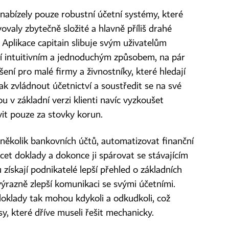
bízely pouze robustní účetní systémy, které
valy zbytečně složité a hlavně příliš drahé
á. Aplikace capitain slibuje svým uživatelům
ví intuitivním a jednoduchým způsobem, na pár
ešení pro malé firmy a živnostníky, které hledají
ak zvládnout účetnictví a soustředit se na své
ou v základní verzi klienti navíc vyzkoušet
vit pouze za stovky korun.
a několik bankovních účtů, automatizovat finanční
cet doklady a dokonce ji spárovat se stávajícím
ískají podnikatelé lepší přehled o základních
ýrazně zlepší komunikaci se svými účetními.
 doklady tak mohou kdykoli a odkudkoli, což
y, které dříve museli řešit mechanicky.