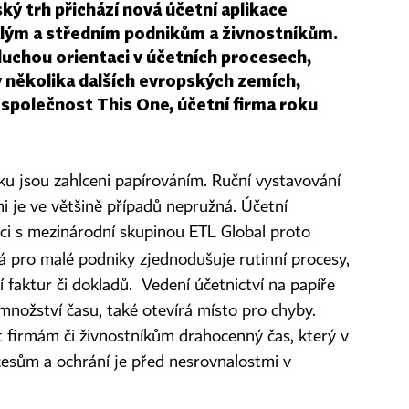
ský trh přichází nová účetní aplikace
alým a středním podnikům a živnostníkům.
duchou orientaci v účetních procesech,
v několika dalších evropských zemích,
 společnost This One, účetní firma roku
sku jsou zahlceni papírováním. Ruční vystavování
i je ve většině případů nepružná. Účetní
ci s mezinárodní skupinou ETL Global proto
rá pro malé podniky zjednodušuje rutinní procesy,
 faktur či dokladů. Vedení účetnictví na papíře
množství času, také otevírá místo pro chyby.
it firmám či živnostníkům drahocenný čas, který v
cesům a ochrání je před nesrovnalostmi v