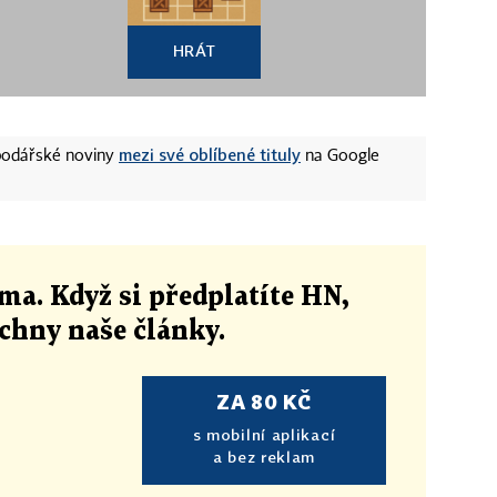
HRÁT
mezi své oblíbené tituly
spodářské noviny
na Google
ma. Když si předplatíte HN,
echny naše články
.
ZA 80 KČ
s mobilní aplikací
a bez reklam