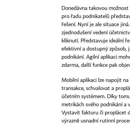
Donedávna takovou možnost na
pro řadu podnikatelů představo
řešení. Nyní je ale situace jin
zjednodušení vedení účetnict
kliknutí. Představuje ideální ř
efektivní a dostupný způsob, j
podnikání. Agilní aplikaci moh
zdarma, další funkce pak obje
Mobilní aplikaci lze napojit n
transakce, schvalovat a proplá
účetním systémem. Díky tomu z
metrikách svého podnikání a v
Vystavit fakturu či proplácet
výrazně usnadní rutinní proces