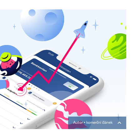
Autor ▪
komerční článek