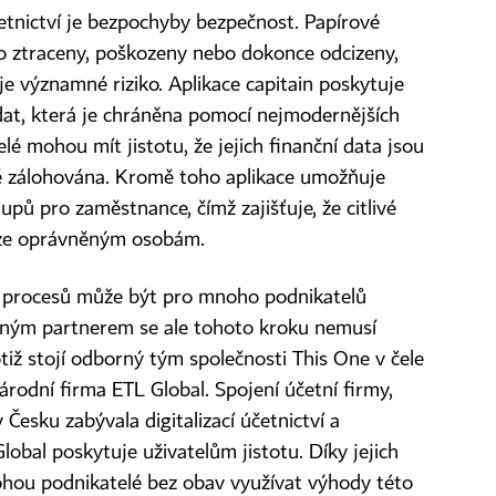
četnictví je bezpochyby bezpečnost. Papírové
ztraceny, poškozeny nebo dokonce odcizeny,
je významné riziko. Aplikace capitain poskytuje
at, která je chráněna pomocí nejmodernějších
elé mohou mít jistotu, že jejich finanční data jsou
ě zálohována. Kromě toho aplikace umožňuje
pů pro zaměstnance, čímž zajišťuje, že citlivé
uze oprávněným osobám.
ch procesů může být pro mnoho podnikatelů
ným partnerem se ale tohoto kroku nemusí
otiž stojí odborný tým společnosti This One v čele
odní firma ETL Global. Spojení účetní firmy,
 Česku zabývala digitalizací účetnictví a
obal poskytuje uživatelům jistotu. Díky jejich
hou podnikatelé bez obav využívat výhody této