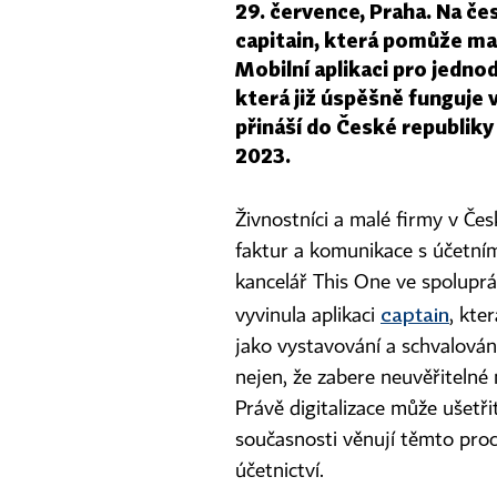
29. července, Praha. Na če
capitain, která pomůže m
Mobilní aplikaci pro jedno
která již úspěšně funguje 
přináší do České republiky
2023.
Živnostníci a malé firmy v Če
faktur a komunikace s účetním
kancelář This One ve spoluprá
captain
vyvinula aplikaci
, kte
jako vystavování a schvalování
nejen, že zabere neuvěřitelné 
Právě digitalizace může ušetř
současnosti věnují těmto pro
účetnictví.