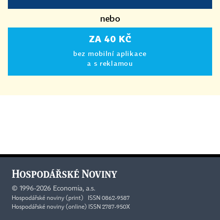
nebo
ZA 40 KČ
bez mobilní aplikace
a s reklamou
©
1996-2026
Economia, a.s.
Hospodářské noviny (print) ISSN 0862-9587
Hospodářské noviny (online) ISSN 2787-950X