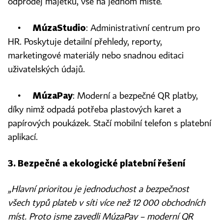
odprodej majetku, vše na jednom místě.
MúzaStudio
•
: Administrativní centrum pro
HR. Poskytuje detailní přehledy, reporty,
marketingové materiály nebo snadnou editaci
uživatelských údajů.
MúzaPay
•
: Moderní a bezpečné QR platby,
díky nimž odpadá potřeba plastových karet a
papírových poukázek. Stačí mobilní telefon s platební
aplikací.
3. Bezpečné a ekologické platební řešení
„Hlavní prioritou je jednoduchost a bezpečnost
všech typů plateb v síti více než 12 000 obchodních
míst. Proto jsme zavedli MúzaPay – moderní QR