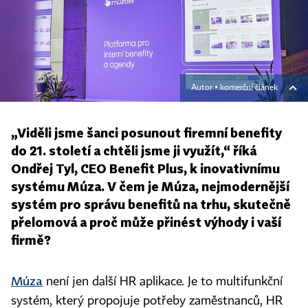
Autor ▪
komerční článek
„Viděli jsme šanci posunout firemní benefity
do 21. století a chtěli jsme ji využít,“ říká
Ondřej Tyl, CEO Benefit Plus, k inovativnímu
systému Múza. V čem je Múza, nejmodernější
systém pro správu benefitů na trhu, skutečně
přelomová a proč může přinést výhody i vaší
firmě?
Múza
není jen další HR aplikace. Je to multifunkční
systém, který propojuje potřeby zaměstnanců, HR