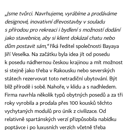
„Jsme tvůrci. Navrhujeme, vyrábíme a prodáváme
designové, inovativní dřevostavby v souladu
s přírodou pro rekreaci i bydlení s možností dodání
jako stavebnice, aby si klient dokázal chatu nebo
dům postavit sám,“
říká ředitel společnosti Bayaya
Jiří Veselka. Na začátku byla idea jít od posedu
k posedu nádhernou českou krajinou a mít možnost
si stejně jako třeba v Rakousku nebo severských
státech rezervovat toto netradiční ubytování. Být
blíž přírodě i sobě. Nahoře, v klidu a s nadhledem.
Firma navrhla několik typů obytných posedů a za tři
roky vyrobila a prodala přes 100 kousků těchto
vychytaných modulů pro únik z civilizace. Od
relativně spartánských verzí přizpůsobila nabídku
poptávce i po luxusních verzích včetně třeba