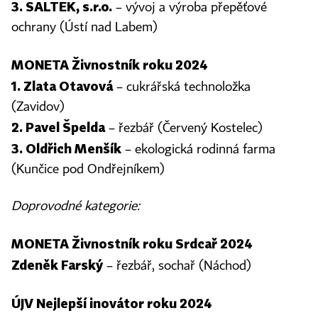
3. SALTEK, s.r.o.
– vývoj a výroba přepěťové
ochrany (Ústí nad Labem)
MONETA Živnostník roku 2024
1. Zlata Otavová
– cukrářská technoložka
(Zavidov)
2. Pavel Špelda
– řezbář (Červený Kostelec)
3. Oldřich Menšík
– ekologická rodinná farma
(Kunčice pod Ondřejníkem)
Doprovodné kategorie:
MONETA Živnostník roku Srdcař 2024
Zdeněk Farský
– řezbář, sochař (Náchod)
ÚJV Nejlepší inovátor roku 2024