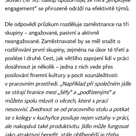
Slováci (16 %). Gallup upozorňuje, že míra „employee
engagement“ se přirozeně odráží na efektivitě týmů.
Dle odpovědí průzkum rozděluje zaměstnance na tři
skupiny – angažované, pasivní a aktivně
neangažované. Zaměstnavatel by se měl snažit o
rozšiřování první skupiny, zejména na úkor té třetí a
posléze i druhé. Cest, jak většího zapojení lidí v práci
dosáhnout je několik – jedna z nich vede přes
posilování firemní kultury a pocit sounáležitosti
v pracovním prostředí.
„Například při společném jídle
se stírají hranice mezi „šéfy“ a „podřízenými“ a
můžete spolu mluvit o věcech, které s prací
nesouvisí. Zvednout se od pracovního stolu a potkat
se s kolegy v kuchyňce posiluje nejen vztahy v práci,
ale nakopává také produktivitu. Jídlo může fungovat
jako atraktivní benefit, stále oblíbenější je třeba