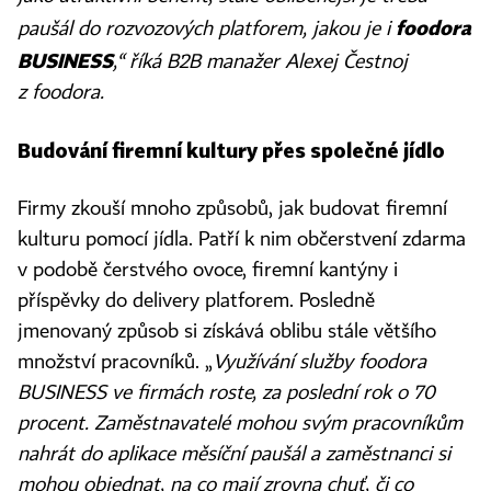
foodora
paušál do rozvozových platforem, jakou je i
BUSINESS
,“ říká B2B manažer Alexej Čestnoj
z foodora.
Budování firemní kultury přes společné jídlo
Firmy zkouší mnoho způsobů, jak budovat firemní
kulturu pomocí jídla. Patří k nim občerstvení zdarma
v podobě čerstvého ovoce, firemní kantýny i
příspěvky do delivery platforem. Posledně
jmenovaný způsob si získává oblibu stále většího
množství pracovníků. „
Využívání služby foodora
BUSINESS ve firmách roste, za poslední rok o 70
procent. Zaměstnavatelé mohou svým pracovníkům
nahrát do aplikace měsíční paušál a zaměstnanci si
mohou objednat, na co mají zrovna chuť, či co