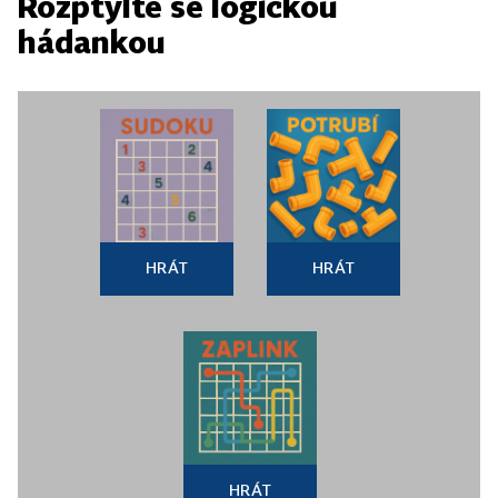
Rozptylte se logickou
hádankou
HRÁT
HRÁT
HRÁT