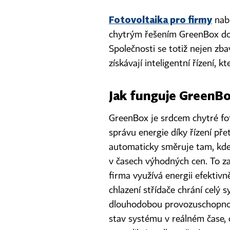
Fotovoltaika pro firmy
nabí
chytrým řešením GreenBox doka
Společnosti se totiž nejen zba
získávají inteligentní řízení, 
Jak funguje GreenBox
GreenBox je srdcem chytré fot
správu energie díky řízení př
automaticky směruje tam, kde 
v časech výhodných cen. To z
firma využívá energii efektiv
chlazení střídače chrání celý
dlouhodobou provozuschopnost
stav systému v reálném čase,