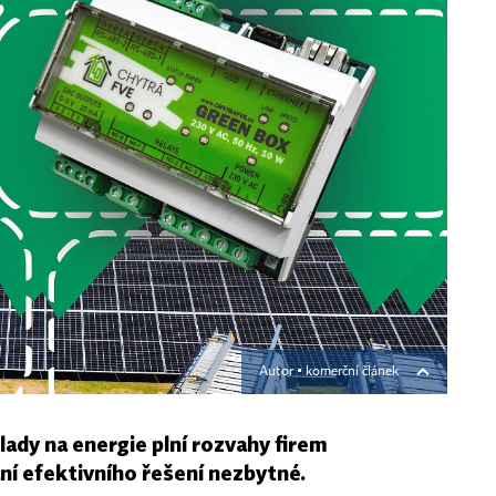
Autor ▪
komerční článek
lady na energie plní rozvahy firem
ání efektivního řešení nezbytné.