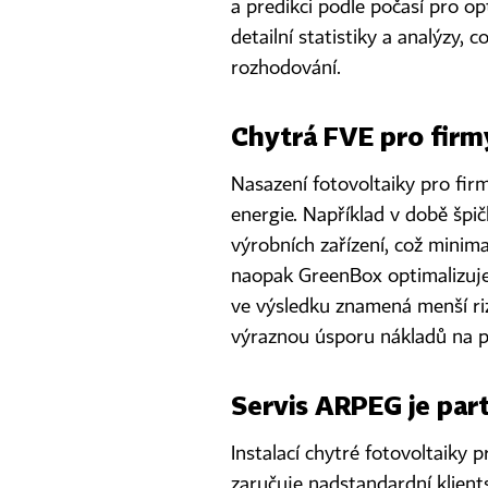
a predikci podle počasí pro o
detailní statistiky a analýzy
rozhodování.
Chytrá FVE pro firmy
Nasazení fotovoltaiky pro fir
energie. Například v době špi
výrobních zařízení, což minimal
naopak GreenBox optimalizuje 
ve výsledku znamená menší riz
výraznou úsporu nákladů na p
Servis ARPEG je par
Instalací chytré fotovoltaiky 
zaručuje nadstandardní klients