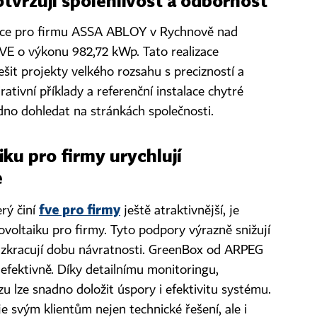
vrzují spolehlivost a odbornost
alace pro firmu ASSA ABLOY v Rychnově nad
VE o výkonu 982,72 kWp. Tato realizace
it projekty velkého rozsahu s precizností a
rativní příklady a referenční instalace chytré
adno dohledat na stránkách společnosti.
ku pro firmy urychlují
e
fve pro firmy
erý činí
ještě atraktivnější, je
voltaiku pro firmy. Tyto podpory výrazně snižují
a zkracují dobu návratnosti. GreenBox od ARPEG
efektivně. Díky detailnímu monitoringu,
ozu lze snadno doložit úspory i efektivitu systému.
 svým klientům nejen technické řešení, ale i