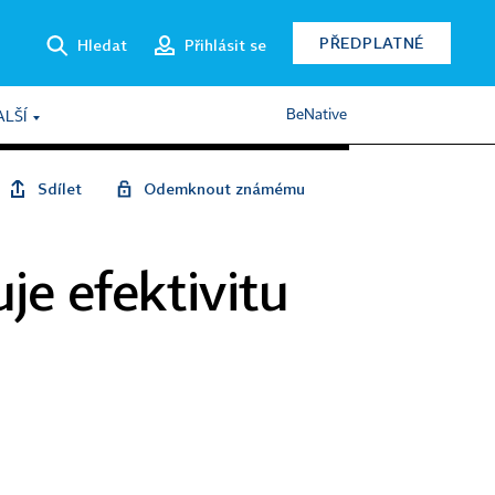
PŘEDPLATNÉ
Hledat
Přihlásit se
BeNative
ALŠÍ
Sdílet
Odemknout známému
je efektivitu