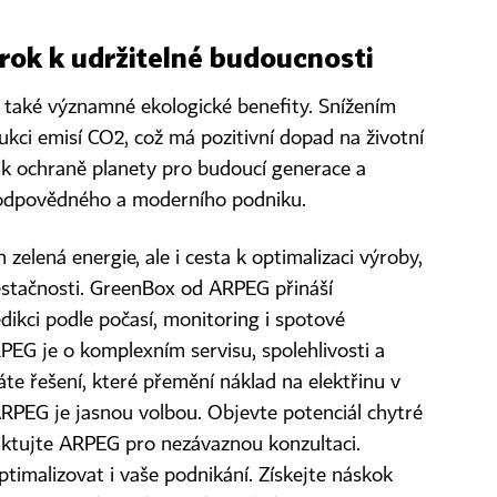
krok k udržitelné budoucnosti
í také významné ekologické benefity. Snížením
ukci emisí CO2, což má pozitivní dopad na životní
í k ochraně planety pro budoucí generace a
zodpovědného a moderního podniku.
 zelená energie, ale i cesta k optimalizaci výroby,
ěstačnosti. GreenBox od ARPEG přináší
edikci podle počasí, monitoring i spotové
PEG je o komplexním servisu, spolehlivosti a
te řešení, které přemění náklad na elektřinu v
, ARPEG je jasnou volbou. Objevte potenciál chytré
aktujte ARPEG pro nezávaznou konzultaci.
timalizovat i vaše podnikání. Získejte náskok