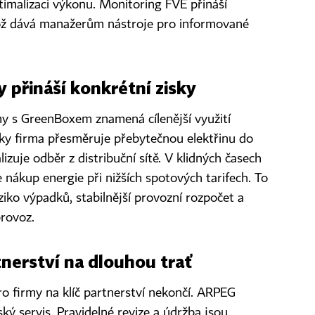
ptimalizaci výkonu. Monitoring FVE přináší
, což dává manažerům nástroje pro informované
 přináší konkrétní zisky
my s GreenBoxem znamená cílenější využití
čky firma přesměruje přebytečnou elektřinu do
izuje odběr z distribuční sítě. V klidných časech
nákup energie při nižších spotových tarifech. To
iko výpadků, stabilnější provozní rozpočet a
rovoz.
tnerství na dlouhou trať
pro firmy na klíč partnerství nekončí. ARPEG
ký servis. Pravidelné revize a údržba jsou