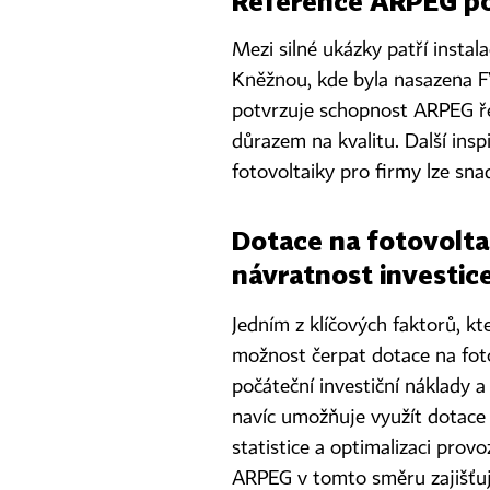
Reference ARPEG pot
Mezi silné ukázky patří inst
Kněžnou, kde byla nasazena F
potvrzuje schopnost ARPEG řeš
důrazem na kvalitu. Další inspi
fotovoltaiky pro firmy lze sn
Dotace na fotovoltai
návratnost investic
Jedním z klíčových faktorů, kt
možnost čerpat dotace na foto
počáteční investiční náklady 
navíc umožňuje využít dotace 
statistice a optimalizaci prov
ARPEG v tomto směru zajišťuje