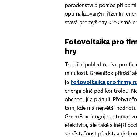
poradenství a pomoc při admin
optimalizovaným řízením energ
stává promyšlený krok směrem
Fotovoltaika pro fi
hry
Tradiční pohled na fve pro fir
minulostí. GreenBox přináší a
fotovoltaika pro firmy na
je
energii plně pod kontrolou. Neje
obchodují a plánují. Přebytečn
tam, kde má největší hodnotu.
GreenBox funguje automatizov
efektivita, ale také silnější p
soběstačnost představuje kon