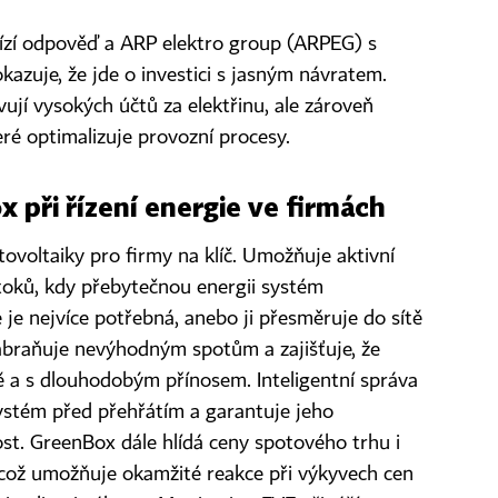
zí odpověď a ARP elektro group (ARPEG) s
zuje, že jde o investici s jasným návratem.
vují vysokých účtů za elektřinu, ale zároveň
které optimalizuje provozní procesy.
 při řízení energie ve firmách
ovoltaiky pro firmy na klíč. Umožňuje aktivní
etoků, kdy přebytečnou energii systém
je nejvíce potřebná, anebo ji přesměruje do sítě
abraňuje nevýhodným spotům a zajišťuje, že
ně a s dlouhodobým přínosem. Inteligentní správa
 systém před přehřátím a garantuje jeho
. GreenBox dále hlídá ceny spotového trhu i
 což umožňuje okamžité reakce při výkyvech cen