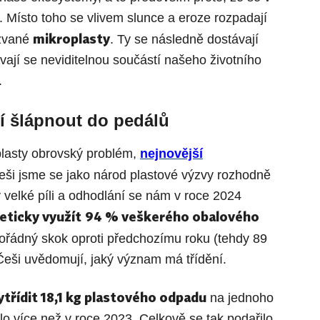
í. Místo toho se vlivem slunce a eroze rozpadají
mikroplasty
kzvané
. Ty se následně dostávají
vají se neviditelnou součástí našeho životního
.
mí šlápnout do pedálů
 plasty obrovský problém,
nejnovější
eši jsme se jako národ plastové výzvy rozhodně
 velké píli a odhodlání se nám v roce 2024
eticky využít
94 % veškerého obalového
 pořádný skok oproti předchozímu roku (tehdy 89
Češi uvědomují, jaký význam má třídění.
ytřídit 18,1 kg plastového odpadu
na jednoho
ilo více než v roce 2023. Celkově se tak podařilo