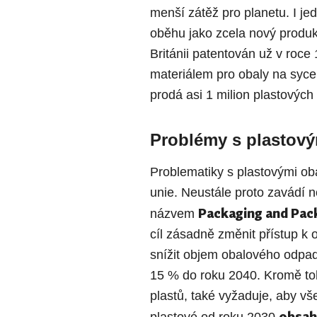
menší zátěž pro planetu. I je
oběhu jako zcela nový produkt
Británii patentován už v roce 1
materiálem pro obaly na syc
prodá asi 1 milion plastových 
Problémy s plastový
Problematiky s plastovými ob
unie. Neustále proto zavádí 
Packaging and Pac
názvem
cíl zásadně změnit přístup k 
snížit objem obalového odpa
15 % do roku 2040. Kromě to
plastů, také vyžaduje, aby vš
obsah