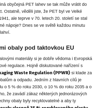
diná obyčejná PET lahev se tak může vrátit do
. Ostatně, věděli jste, že PET byl ve Velké
941, ale teprve v 70. letech 20. století se stal
ené nápoje? Dnes se ve světě každou minutu
lahví.
mi obaly pod taktovkou EU
alovými materiály si je dobře vědoma i Evropská
nové regulace. Hojně diskutované nařízení s
kaging Waste Regulation (PPWR)
si klade za
obalům a odpadu. Jedním z hlavních cílů je
du o 5 % do roku 2030, o 10 % do roku 2035 a o
ho, že zavádí zákaz některých jednorázových
echny obaly byly recyklovatelné a aby ty
ovaly alespoň 35 % recyklovaného plastu