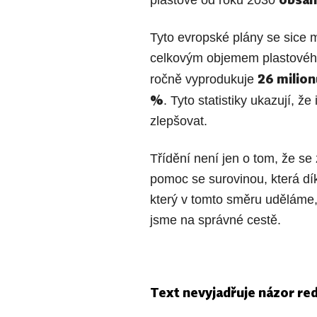
plastové od roku 2030
Tyto evropské plány se sice 
celkovým objemem plastového
26 milion
ročně vyprodukuje
%
. Tyto statistiky ukazují, ž
zlepšovat.
Třídění není jen o tom, že se
pomoc se surovinou, která dí
který v tomto směru uděláme, 
jsme na správné cestě.
Text nevyjadřuje názor re