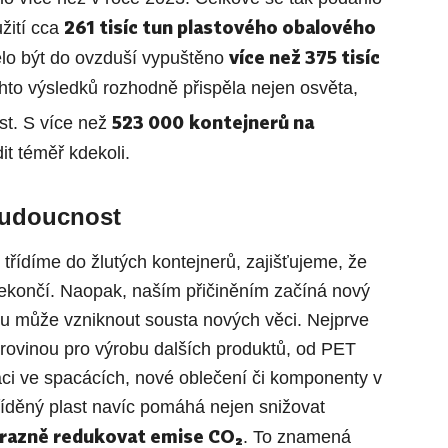
261 tisíc tun plastového obalového
užití cca
více než 375 tisíc
lo být do ovzduší vypuštěno
hto výsledků rozhodně přispěla nejen osvěta,
523 000
kontejnerů na
íst. S více než
it téměř kdekoli.
 budoucnost
třídíme do žlutých kontejnerů, zajišťujeme, že
nekončí. Naopak, naším přičiněním začíná nový
tu může vzniknout sousta nových věci. Nejprve
surovinou pro výrobu dalších produktů, od PET
aci ve spacácích, nové oblečení či komponenty v
íděný plast navíc pomáhá nejen snižovat
razně redukovat emise CO₂
. To znamená