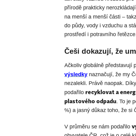
přírodě prakticky nerozkládaj
na menší a menší části – ta
do půdy, vody i vzduchu a stá
prostředí i potravního řetězce
Češi dokazují, že u
Ačkoliv globálně představují
výsledky
naznačují, že my Č
nezalekli. Právě naopak. Díky
recyklovat a energ
podařilo
plastového odpadu
. To je
%) a jasný důkaz toho, že si 
v
V průměru se nám podařilo
obyvatele ČR, což je o celé k