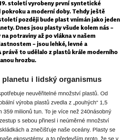
19. století vyrobeny první syntetické
ol pokroku a moderní doby. Tehdy ještě
 století později bude plast vnímán jako jeden
lanety. Dnes jsou plasty všude kolem nás –
y na potraviny až po vlákna v našem
 vlastnostem – jsou lehké, levné a
 právě to udělalo z plastů krále moderního
kanou hrozbu.
o planetu i lidský organismus
spotřebuje neuvěřitelné množství plastů. Od
obální výroba plastů zvedla z „pouhých“ 1,5
h 359 milionů tun. To je více než 240násobný
vzestup s sebou přinesl i neúměrné množství
skládkách a znečišťuje naše oceány. Plasty se
 naše ekosystémy, a to především proto, že se v