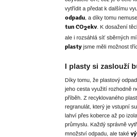
vytřídit a předat k dalšímu vy
odpadu
, a díky tomu nemuse
tun CO
ekv
. K dosažení těc
2
ale i rozsáhlá síť sběrných m
plasty
jsme měli možnost tříd
I plasty si zaslouží
Díky tomu, že plastový odpad 
jeho cesta využití rozhodně 
příběh. Z recyklovaného plas
regranulát, který je vstupní 
lahví přes koberce až po izol
průmyslu. Každý správně vytř
vý
množství odpadu, ale také