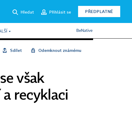
PŘEDPLATNÉ
Hledat
Přihlásit se
BeNative
ALŠÍ
Sdílet
Odemknout známému
 se však
 a recyklaci