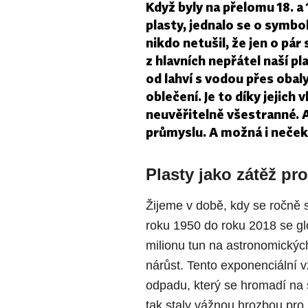
Když byly na přelomu 18. a 
plasty, jednalo se o symb
nikdo netušil, že jen o pár
z hlavních nepřátel naší p
od lahví s vodou přes obal
oblečení. Je to díky jejich
neuvěřitelně všestranné. A
průmyslu. A možná i neče
Plasty jako zátěž pr
Žijeme v době, kdy se ročně 
roku 1950 do roku 2018 se gl
milionu tun na astronomickýc
nárůst. Tento exponenciální 
odpadu, který se hromadí na 
tak staly vážnou hrozbou pro