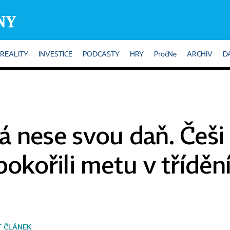
REALITY
INVESTICE
PODCASTY
HRY
PročNe
ARCHIV
D
á nese svou daň. Češi
pokořili metu v třídění
T ČLÁNEK