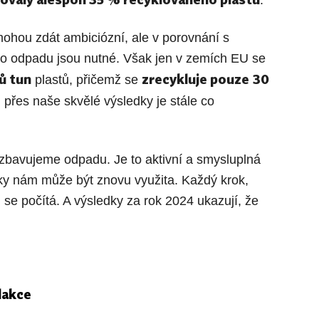
.
mohou zdát ambiciózní, ale v porovnání s
 odpadu jsou nutné. Však jen v zemích EU se
ů tun
zrecykluje pouze
30
plastů, přičemž se
e i přes naše skvělé výsledky je stále co
 zbavujeme odpadu. Je to aktivní a smysluplná
ky nám může být znovu využita. Každý krok,
se počítá. A výsledky za rok 2024 ukazují, že
dakce