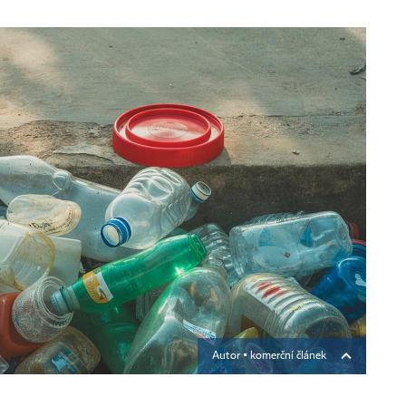
Autor ▪
komerční článek