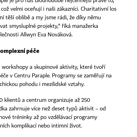
ple je pro nás dlouhodobě nejcennější právě to,
což velmi oceňují i naši zákazníci. Charitativní los
ní těší oblibě a my jsme rádi, že díky němu
t smysluplné projekty,“ říká manažerka
polečnosti Allwyn Eva Nováková.
komplexní péče
 workshopy a skupinové aktivity, které tvoří
éče v Centru Paraple. Programy se zaměřují na
ychickou pohodu i mezilidské vztahy.
00 klientů a centrum organizuje až 250
a zahrnuje více než deset typů aktivit – od
uhové tréninky až po vzdělávací programy
ích komplikací nebo intimní život.