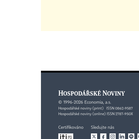
©
1996-2026
Economia, a.s.
Hospodářské noviny (print) ISSN 0862-9587
Hospodářské noviny (online) ISSN 2787-950X
Certifikováno
Sledujte nás