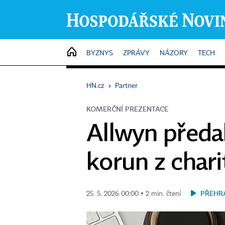
HOME
BYZNYS
ZPRÁVY
NÁZORY
TECH
HN.cz
›
Partner
KOMERČNÍ PREZENTACE
Allwyn předal
korun z chari
PŘEHR
25. 5. 2026 00:00 ▪ 2 min. čtení