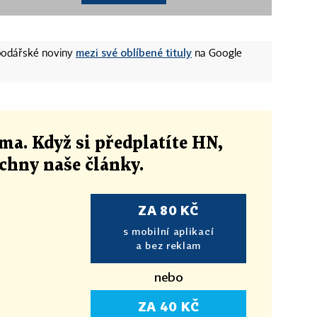
mezi své oblíbené tituly
spodářské noviny
na Google
ma. Když si předplatíte HN,
echny naše články
.
ZA 80 KČ
s mobilní aplikací
a bez reklam
nebo
ZA 40 KČ