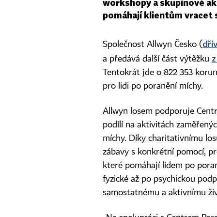
workshopy a skupinové akti
pomáhají klientům vracet 
dří
Společnost Allwyn Česko (
z
a předává další část výtěžku
Tentokrát jde o 822 353 korun
pro lidi po poranění míchy.
Allwyn losem podporuje Cent
podílí na aktivitách zaměřenýc
míchy. Díky charitativnímu lo
zábavy s konkrétní pomocí, pr
které pomáhají lidem po poran
fyzické až po psychickou podp
samostatnému a aktivnímu ži