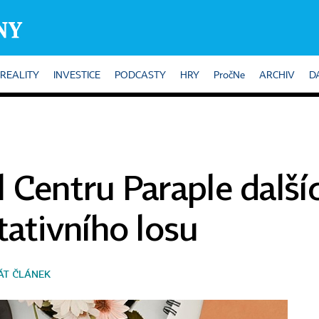
REALITY
INVESTICE
PODCASTY
HRY
PročNe
ARCHIV
D
 Centru Paraple dalšíc
tativního losu
ÁT ČLÁNEK