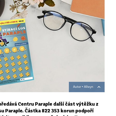
Autor ▪
Allwyn
ředává Centru Paraple další část výtěžku z
osu Paraple. Částka 822 353 korun podpoří