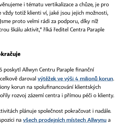
věnujeme i tématu vertikalizace a chůze, je pro
 vždy totiž klienti ví, jaké jsou jejich možnosti,
Jsme proto velmi rádi za podporu, díky níž
u škálu aktivit,“ říká ředitel Centra Paraple
okračuje
 poskytl Allwyn Centru Paraple finanční
výtěžek ve výši 4 milionů korun
 celkově daroval
.
iony korun na spolufinancování klientských
řily rozvoj zázemí centra i přímou péči o klienty.
tivitách plánuje společnost pokračovat i nadále.
všech prodejních místech Allwynu
ispozici na
a