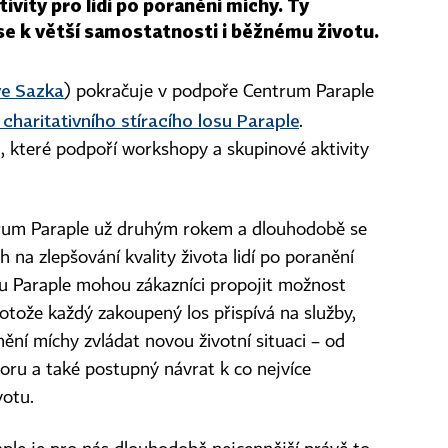
vity pro lidi po poranění míchy. Ty
se k větší samostatnosti i běžnému životu.
ve Sazka
) pokračuje v podpoře Centrum Paraple
 charitativního stíracího losu Paraple
.
, které podpoří workshopy a skupinové aktivity
rum Paraple už druhým rokem a dlouhodobě se
h na zlepšování kvality života lidí po poranění
su Paraple mohou zákazníci propojit možnost
otože každý zakoupený los přispívá na služby,
ění míchy zvládat novou životní situaci – od
oru a také postupný návrat k co nejvíce
votu.