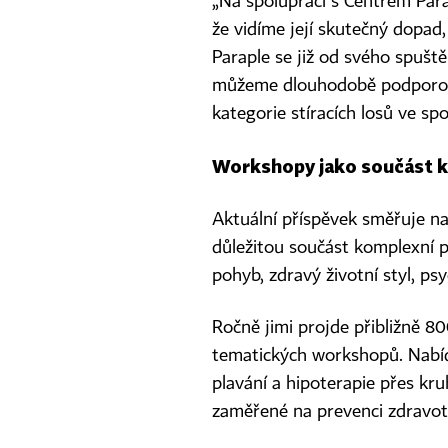
„Na spolupráci s Centrem Para
že vidíme její skutečný dopad, 
Paraple se již od svého spuště
můžeme dlouhodobě podporova
kategorie stíracích losů ve s
Workshopy jako součást 
Aktuální příspěvek směřuje na
důležitou součást komplexní p
pohyb, zdravý životní styl, ps
Ročně jimi projde přibližně 8
tematických workshopů. Nabídk
plavání a hipoterapie přes kr
zaměřené na prevenci zdravotn