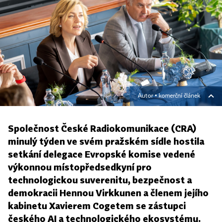
Autor ▪
komerční článek
Společnost České Radiokomunikace (CRA)
minulý týden ve svém pražském sídle hostila
setkání delegace Evropské komise vedené
výkonnou místopředsedkyní pro
technologickou suverenitu, bezpečnost a
demokracii Hennou Virkkunen a členem jejího
kabinetu Xavierem Cogetem se zástupci
českého AI a technologického ekosystému.