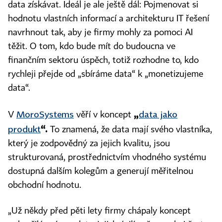
data získávat. Ideál je ale ještě dál: Pojmenovat si
hodnotu vlastních informací a architekturu IT řešení
navrhnout tak, aby je firmy mohly za pomoci AI
těžit. O tom, kdo bude mít do budoucna ve
finančním sektoru úspěch, totiž rozhodne to, kdo
rychleji přejde od „sbíráme data“ k „monetizujeme
data“.
MoroSyste
ms
„
data jako
V
věří v koncept
produkt
“.
To znamená, že data mají svého vlastníka,
který je zodpovědný za jejich kvalitu, jsou
strukturovaná, prostřednictvím vhodného systému
dostupná dalším kolegům a generují měřitelnou
obchodní hodnotu.
„Už někdy před pěti lety firmy chápaly koncept