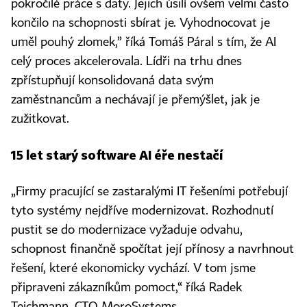
pokročilé práce s daty. Jejich úsilí ovšem velmi často
končilo na schopnosti sbírat je. Vyhodnocovat je
uměl pouhý zlomek,” říká Tomáš Páral s tím, že AI
celý proces akcelerovala. Lídři na trhu dnes
zpřístupňují konsolidovaná data svým
zaměstnancům a nechávají je přemýšlet, jak je
zužitkovat.
15 let starý software AI éře nestačí
„Firmy pracující se zastaralými IT řešeními potřebují
tyto systémy nejdříve modernizovat. Rozhodnutí
pustit se do modernizace vyžaduje odvahu,
schopnost finančně spočítat její přínosy a navrhnout
řešení, které ekonomicky vychází. V tom jsme
připraveni zákazníkům pomoct,“ říká Radek