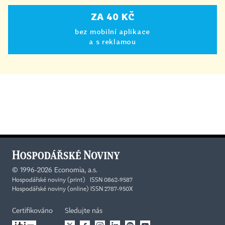
ZA 40 KČ
bez mobilní aplikace
a s reklamou
©
1996-2026
Economia, a.s.
Hospodářské noviny (print) ISSN 0862-9587
Hospodářské noviny (online) ISSN 2787-950X
Certifikováno
Sledujte nás